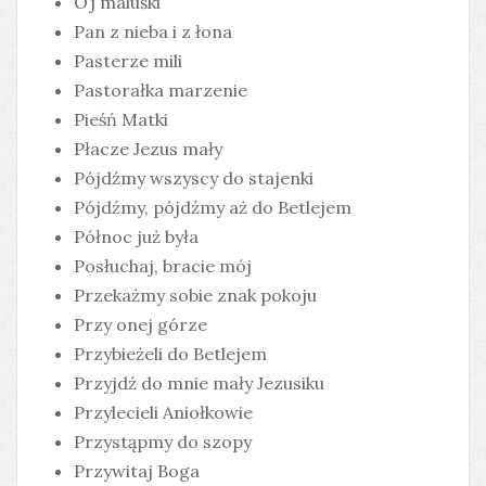
Oj maluśki
Pan z nieba i z łona
Pasterze mili
Pastorałka marzenie
Pieśń Matki
Płacze Jezus mały
Pójdźmy wszyscy do stajenki
Pójdźmy, pójdźmy aż do Betlejem
Północ już była
Posłuchaj, bracie mój
Przekażmy sobie znak pokoju
Przy onej górze
Przybieżeli do Betlejem
Przyjdź do mnie mały Jezusiku
Przylecieli Aniołkowie
Przystąpmy do szopy
Przywitaj Boga