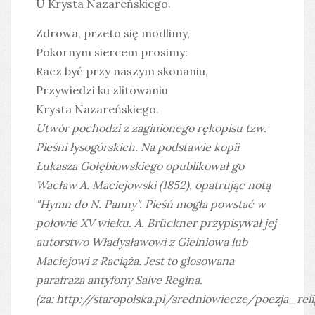
U Krysta Nazareńskiego.
Zdrowa, przeto się modlimy,
Pokornym siercem prosimy:
Racz być przy naszym skonaniu,
Przywiedzi ku zlitowaniu
Krysta Nazareńskiego.
Utwór pochodzi z zaginionego rękopisu tzw.
Pieśni łysogórskich. Na podstawie kopii
Łukasza Gołębiowskiego opublikował go
Wacław A. Maciejowski (1852), opatrując notą
"Hymn do N. Panny". Pieśń mogła powstać w
połowie XV wieku. A. Brückner przypisywał jej
autorstwo Władysławowi z Gielniowa lub
Maciejowi z Raciąża. Jest to glosowana
parafraza antyfony Salve Regina.
(za:
http://staropolska.pl/sredniowiecze/poezja_re