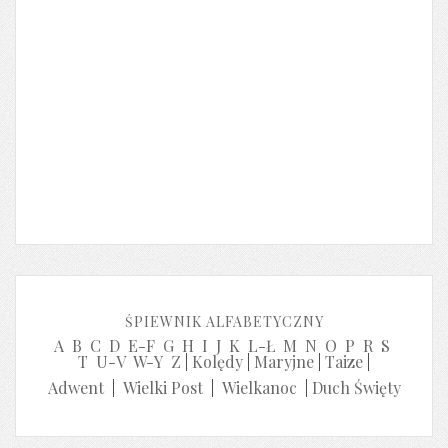
ŚPIEWNIK ALFABETYCZNY
A
B
C
D
E-F
G
H
I
J
K
L-Ł
M
N
O
P
R
S
T
U-V
W-Y
Z
|
Kolędy
|
Maryjne
|
Taize
|
Adwent
|
Wielki Post
|
Wielkanoc
|
Duch Święty