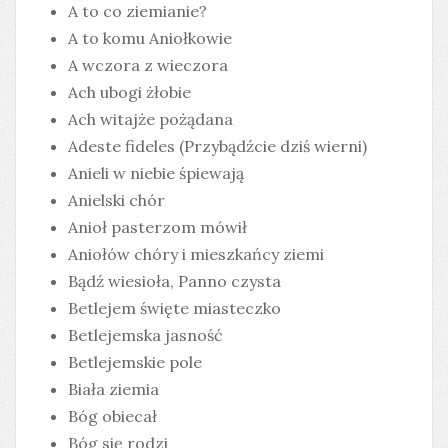
A to co ziemianie?
A to komu Aniołkowie
A wczora z wieczora
Ach ubogi żłobie
Ach witajże pożądana
Adeste fideles (Przybądźcie dziś wierni)
Anieli w niebie śpiewają
Anielski chór
Anioł pasterzom mówił
Aniołów chóry i mieszkańcy ziemi
Bądź wiesioła, Panno czysta
Betlejem święte miasteczko
Betlejemska jasność
Betlejemskie pole
Biała ziemia
Bóg obiecał
Bóg się rodzi