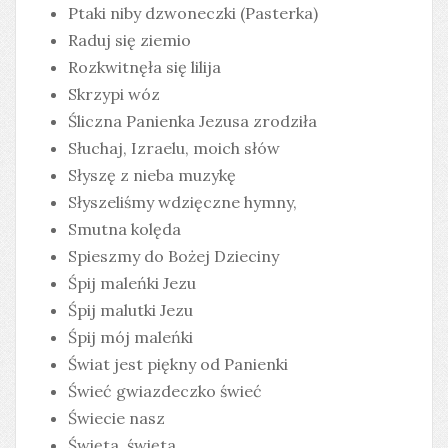
Ptaki niby dzwoneczki (Pasterka)
Raduj się ziemio
Rozkwitnęła się lilija
Skrzypi wóz
Śliczna Panienka Jezusa zrodziła
Słuchaj, Izraelu, moich słów
Słyszę z nieba muzykę
Słyszeliśmy wdzięczne hymny,
Smutna kolęda
Spieszmy do Bożej Dzieciny
Śpij maleńki Jezu
Śpij malutki Jezu
Śpij mój maleńki
Świat jest piękny od Panienki
Świeć gwiazdeczko świeć
Świecie nasz
Święta, święta