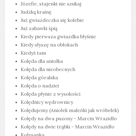
Józefie, stajenki nie szukaj
Judzką krainę
Już gwiazdeczka się kolebie
Już zabawki śpią
Kiedy pierwsza gwiazdka błyśnie
Kiedy słyszę na obłokach
Kiedyś tam
Kolęda dla aniołka
Kolęda dla nieobecnych
Kolęda góralska
Kolęda o nadziei
Kolęda płynie z wysokości
Kolędnicy wędrownicy
Kolędujemy (Aniołek maleńki jak wróbelek)
Kolędy na dwa puzony - Marcin Wrazidło
Kolędy na dwie trąbki - Marcin Wrazidło
Kołysanka