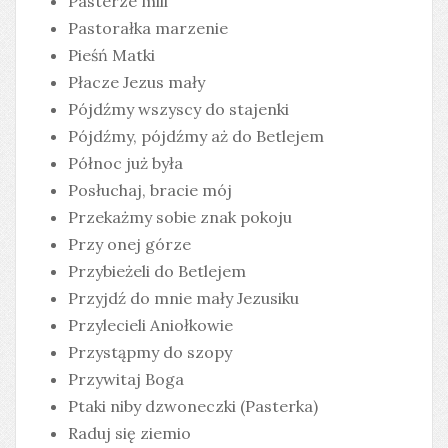
Pasterze mili
Pastorałka marzenie
Pieśń Matki
Płacze Jezus mały
Pójdźmy wszyscy do stajenki
Pójdźmy, pójdźmy aż do Betlejem
Północ już była
Posłuchaj, bracie mój
Przekażmy sobie znak pokoju
Przy onej górze
Przybieżeli do Betlejem
Przyjdź do mnie mały Jezusiku
Przylecieli Aniołkowie
Przystąpmy do szopy
Przywitaj Boga
Ptaki niby dzwoneczki (Pasterka)
Raduj się ziemio