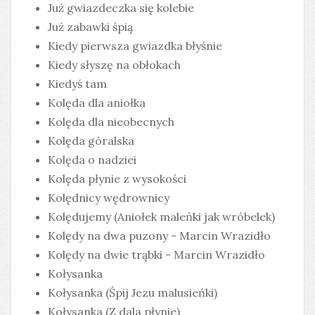
Już gwiazdeczka się kolebie
Już zabawki śpią
Kiedy pierwsza gwiazdka błyśnie
Kiedy słyszę na obłokach
Kiedyś tam
Kolęda dla aniołka
Kolęda dla nieobecnych
Kolęda góralska
Kolęda o nadziei
Kolęda płynie z wysokości
Kolędnicy wędrownicy
Kolędujemy (Aniołek maleńki jak wróbelek)
Kolędy na dwa puzony - Marcin Wrazidło
Kolędy na dwie trąbki - Marcin Wrazidło
Kołysanka
Kołysanka (Śpij Jezu malusieńki)
Kołysanka (Z dala płynie)