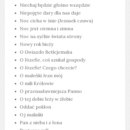
Niechaj będzie głośno wszędzie
Niepojęte dary dla nas daje
Noc cicha w śnie (Jezusek czuwa)
Noc jest ciemna i zimna
Noc na syćkie świata strony
Nowy rok bieży
O Gwiazdo Betlejemska
O Józefie, coś szukał gospody
O Józefie! Czego chcecie?
O maleńki Jezu mój
O mili Królowie
O przenasławniejsza Panno
O tej dobie leży w żłobie
Oddać pokłon
Oj maluśki
Pan z nieba i z łona