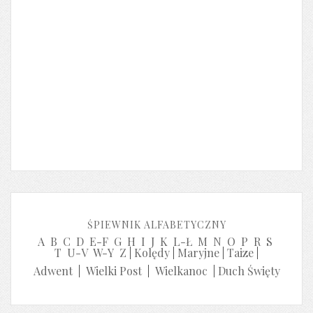
ŚPIEWNIK ALFABETYCZNY
A
B
C
D
E-F
G
H
I
J
K
L-Ł
M
N
O
P
R
S
T
U-V
W-Y
Z
|
Kolędy
|
Maryjne
|
Taize
|
Adwent
|
Wielki Post
|
Wielkanoc
|
Duch Święty