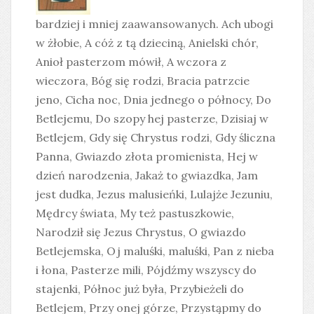
bardziej i mniej zaawansowanych. Ach ubogi
w żłobie, A cóż z tą dzieciną, Anielski chór,
Anioł pasterzom mówił, A wczora z
wieczora, Bóg się rodzi, Bracia patrzcie
jeno, Cicha noc, Dnia jednego o północy, Do
Betlejemu, Do szopy hej pasterze, Dzisiaj w
Betlejem, Gdy się Chrystus rodzi, Gdy śliczna
Panna, Gwiazdo złota promienista, Hej w
dzień narodzenia, Jakaż to gwiazdka, Jam
jest dudka, Jezus malusieńki, Lulajże Jezuniu,
Mędrcy świata, My też pastuszkowie,
Narodził się Jezus Chrystus, O gwiazdo
Betlejemska, Oj maluśki, maluśki, Pan z nieba
i łona, Pasterze mili, Pójdźmy wszyscy do
stajenki, Północ już była, Przybieżeli do
Betlejem, Przy onej górze, Przystąpmy do