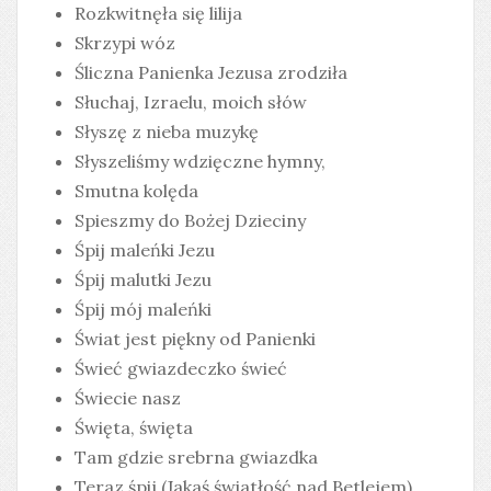
Rozkwitnęła się lilija
Skrzypi wóz
Śliczna Panienka Jezusa zrodziła
Słuchaj, Izraelu, moich słów
Słyszę z nieba muzykę
Słyszeliśmy wdzięczne hymny,
Smutna kolęda
Spieszmy do Bożej Dzieciny
Śpij maleńki Jezu
Śpij malutki Jezu
Śpij mój maleńki
Świat jest piękny od Panienki
Świeć gwiazdeczko świeć
Świecie nasz
Święta, święta
Tam gdzie srebrna gwiazdka
Teraz śpij (Jakaś światłość nad Betlejem)