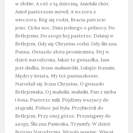
w żłobie, A cóż z tą dzieciną, Anielski chór,
Anioł pasterzom mówił, A wczora z
wieczora, Bóg się rodzi, Bracia patrzcie
jeno, Cicha noc, Dnia jednego o północy, Do
Betlejemu, Do szopy hej pasterze, Dzisiaj w
Betlejem, Gdy się Chrystus rodzi, Gdy śliczna
Panna, Gwiazdo złota promienista, Hej w
dzień narodzenia, Jakaż to gwiazdka, Jam
jest dudka, Jezus malusieńki, Lulajże Jezuniu,
Mędrcy świata, My też pastuszkowie,
Narodził się Jezus Chrystus, O gwiazdo
Betlejemska, Oj maluśki, maluśki, Pan z nieba
i łona, Pasterze mili, Pójdźmy wszyscy do
stajenki, Północ już była, Przybieżeli do
Betlejem, Przy onej górze, Przystąpmy do
szopy, Śliczna Panienka, Tryumfy, W dzień
Bożego Narodzenia, Wesołą nowinę, Wiwat