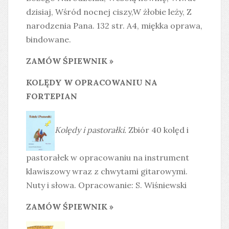
dzisiaj, Wśród nocnej ciszy,W żłobie leży, Z
narodzenia Pana. 132 str. A4, miękka oprawa,
bindowane.
ZAMÓW ŚPIEWNIK »
KOLĘDY W OPRACOWANIU NA
FORTEPIAN
Kolędy i pastorałki.
Zbiór 40 kolęd i
pastorałek w opracowaniu na instrument
klawiszowy wraz z chwytami gitarowymi.
Nuty i słowa. Opracowanie: S. Wiśniewski
ZAMÓW ŚPIEWNIK »