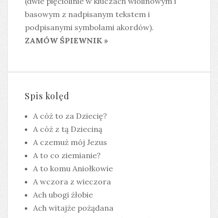
(dwie pięciolinie w kluczach wiolinowym i
basowym z nadpisanym tekstem i
podpisanymi symbolami akordów).
ZAMÓW ŚPIEWNIK »
Spis kolęd
A cóż to za Dziecię?
A cóż z tą Dzieciną
A czemuż mój Jezus
A to co ziemianie?
A to komu Aniołkowie
A wczora z wieczora
Ach ubogi żłobie
Ach witajże pożądana