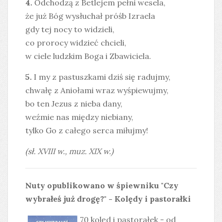
4.
Odchodzą z Betlejem pełni wesela,
że już Bóg wysłuchał próśb Izraela
gdy tej nocy to widzieli,
co prorocy widzieć chcieli,
w ciele ludzkim Boga i Zbawiciela.
5.
I my z pastuszkami dziś się radujmy,
chwałę z Aniołami wraz wyśpiewujmy,
bo ten Jezus z nieba dany,
weźmie nas między niebiany,
tylko Go z całego serca miłujmy!
(sł. XVIII w., muz. XIX w.)
Nuty opublikowano w śpiewniku "Czy
wybrałeś już drogę?" - Kolędy i pastorałki
70 kolęd i pastorałek - od