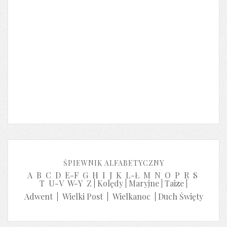
ŚPIEWNIK ALFABETYCZNY
A
B
C
D
E-F
G
H
I
J
K
L-Ł
M
N
O
P
R
S
T
U-V
W-Y
Z
|
Kolędy
|
Maryjne
|
Taize
|
Adwent
|
Wielki Post
|
Wielkanoc
|
Duch Święty