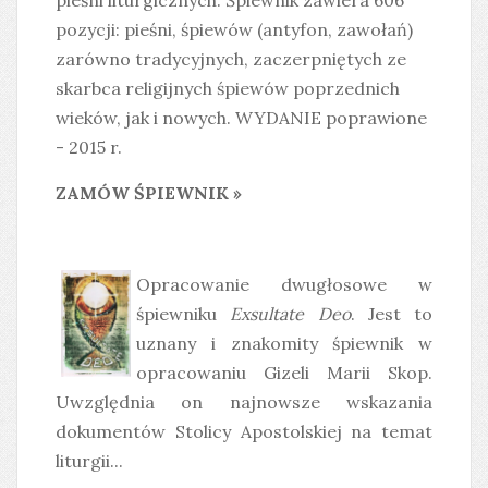
pieśni liturgicznych. Śpiewnik zawiera 606
pozycji: pieśni, śpiewów (antyfon, zawołań)
zarówno tradycyjnych, zaczerpniętych ze
skarbca religijnych śpiewów poprzednich
wieków, jak i nowych. WYDANIE poprawione
- 2015 r.
ZAMÓW ŚPIEWNIK »
Opracowanie dwugłosowe w
śpiewniku
Exsultate Deo
. Jest to
uznany i znakomity śpiewnik w
opracowaniu Gizeli Marii Skop.
Uwzględnia on najnowsze wskazania
dokumentów Stolicy Apostolskiej na temat
liturgii...