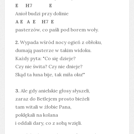
E H7 E
Anioł budzi przy dolinie
A E A E H7 E
pasterzów, co paśli pod borem woły.
2.
Wypada wśród nocy ogień z obłoku,
dumają pasterze w takim widoku.
Każdy pyta: "Co się dzieje?
Czy nie świta? Czy nie dnieje?
Skąd ta łuna bije, tak miła oku!"
3.
Ale gdy anielskie głosy słyszeli,
zaraz do Betlejem prosto bieżeli
tam witali w żłobie Pana,
poklękali na kolana
i oddali dary, co z sobą wzięli.