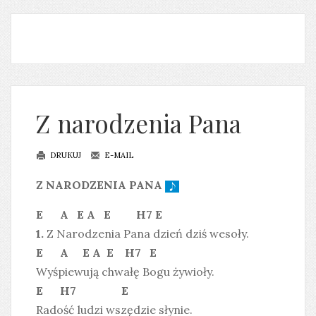
Z narodzenia Pana
DRUKUJ
E-MAIL
Z NARODZENIA PANA
E A E A E H7 E
1.
Z Narodzenia Pana dzień dziś wesoły.
E A E A E H7 E
Wyśpiewują chwałę Bogu żywioły.
E H7 E
Radość ludzi wszędzie słynie.