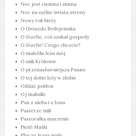
Noc jest ciemna i zimna
Noc na syćkie świata strony
Nowy rok bieży
O Gwiazdo Betlejemska
O Józefie, coś szukał gospody
O Józefie! Czego chcecie?
O maleńki Jezu mój
O mili Królowie
O przenasławniejsza Panno
O tej dobie leży w żłobie
Oddać pokłon
Oj maluśki
Pan z nieba i z łona
Pasterze mili
Pastorałka marzenie
Pieśń Matki
Płacze Jezus mały