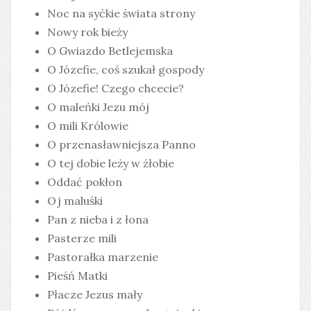
Noc na syćkie świata strony
Nowy rok bieży
O Gwiazdo Betlejemska
O Józefie, coś szukał gospody
O Józefie! Czego chcecie?
O maleńki Jezu mój
O mili Królowie
O przenasławniejsza Panno
O tej dobie leży w żłobie
Oddać pokłon
Oj maluśki
Pan z nieba i z łona
Pasterze mili
Pastorałka marzenie
Pieśń Matki
Płacze Jezus mały