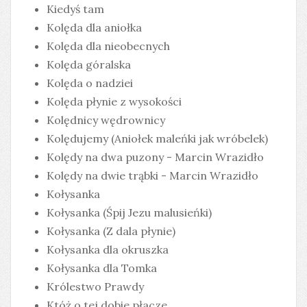
Kiedyś tam
Kolęda dla aniołka
Kolęda dla nieobecnych
Kolęda góralska
Kolęda o nadziei
Kolęda płynie z wysokości
Kolędnicy wędrownicy
Kolędujemy (Aniołek maleńki jak wróbelek)
Kolędy na dwa puzony - Marcin Wrazidło
Kolędy na dwie trąbki - Marcin Wrazidło
Kołysanka
Kołysanka (Śpij Jezu malusieńki)
Kołysanka (Z dala płynie)
Kołysanka dla okruszka
Kołysanka dla Tomka
Królestwo Prawdy
Któż o tej dobie płacze