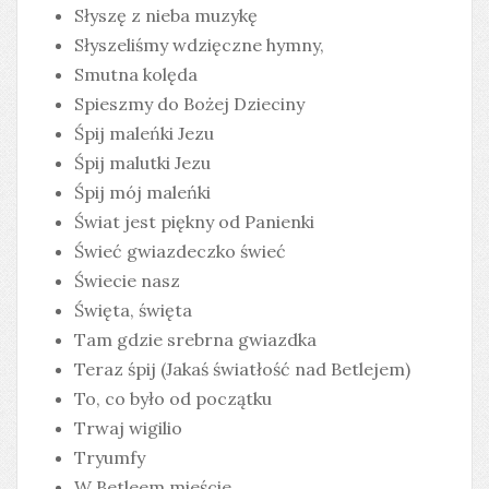
Słyszę z nieba muzykę
Słyszeliśmy wdzięczne hymny,
Smutna kolęda
Spieszmy do Bożej Dzieciny
Śpij maleńki Jezu
Śpij malutki Jezu
Śpij mój maleńki
Świat jest piękny od Panienki
Świeć gwiazdeczko świeć
Świecie nasz
Święta, święta
Tam gdzie srebrna gwiazdka
Teraz śpij (Jakaś światłość nad Betlejem)
To, co było od początku
Trwaj wigilio
Tryumfy
W Betleem mieście