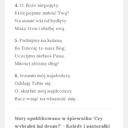
4.
O, Boże niepojęty,
Któż pojmie miłość Twą?
Na sianie wśród bydlęty
Masz tron i służbę swą.
5.
Padnijmy na kolana,
Bo Dziecię to nasz Bóg,
Uczcijmy niebios Pana,
Miłości złóżmy dług!
6.
Jezuniu mój najsłodszy,
Oddaję Tobie się,
O, skarbie mój najdroższy,
Racz wziąć na własność mię.
Nuty opublikowano w śpiewniku "Czy
wybrałeś już drogę?" - Kolędy i pastorałki