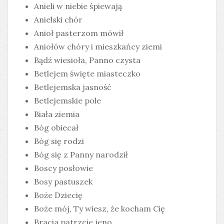
Anieli w niebie śpiewają
Anielski chór
Anioł pasterzom mówił
Aniołów chóry i mieszkańcy ziemi
Bądź wiesioła, Panno czysta
Betlejem święte miasteczko
Betlejemska jasność
Betlejemskie pole
Biała ziemia
Bóg obiecał
Bóg się rodzi
Bóg się z Panny narodził
Boscy posłowie
Bosy pastuszek
Boże Dziecię
Boże mój, Ty wiesz, że kocham Cię
Bracia patrzcie jeno