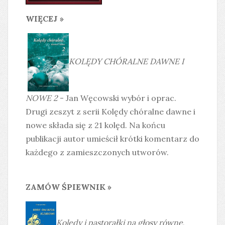
WIĘCEJ »
KOLĘDY CHÓRALNE DAWNE I
NOWE 2
- Jan Węcowski wybór i oprac.
Drugi zeszyt z serii Kolędy chóralne dawne i
nowe składa się z 21 kolęd. Na końcu
publikacji autor umieścił krótki komentarz do
każdego z zamieszczonych utworów.
ZAMÓW ŚPIEWNIK »
Kolędy i pastorałki na głosy równe
,