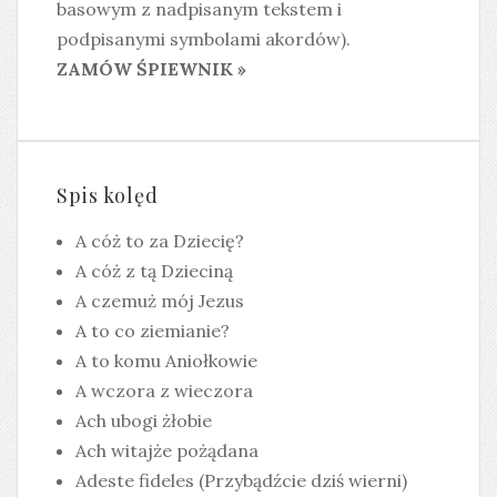
basowym z nadpisanym tekstem i
podpisanymi symbolami akordów).
ZAMÓW ŚPIEWNIK »
Spis kolęd
A cóż to za Dziecię?
A cóż z tą Dzieciną
A czemuż mój Jezus
A to co ziemianie?
A to komu Aniołkowie
A wczora z wieczora
Ach ubogi żłobie
Ach witajże pożądana
Adeste fideles (Przybądźcie dziś wierni)