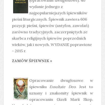
(opracowanie dwugłosowe). 40
wydanie jednego z
najpopularniejszych śpiewników
pieśni liturgicznych. Śpiewnik zawiera 606
pozycji: pieśni, śpiewów (antyfon, zawołań)
zarówno tradycyjnych, zaczerpniętych ze
skarbca religijnych śpiewów poprzednich
wieków, jak i nowych. WYDANIE poprawione
- 2015 r.
ZAMÓW ŚPIEWNIK »
Opracowanie dwugłosowe w
śpiewniku
Exsultate Deo
. Jest to
uznany i znakomity śpiewnik w
opracowaniu Gizeli Marii Skop.