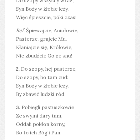
Do szopy wszyscy wraz,
Syn Boży w żłobie leży,
Więc śpieszcie, póki czas!
Ref.
Śpiewajcie, Aniołowie,
Pasterze, grajcie Mu,
Kłaniajcie się, Królowie,
Nie zbudźcie Go ze snu!
2.
Do szopy, hej pasterze,
Do szopy, bo tam cud:
Syn Boży w żłobie leży,
By zbawić ludzki ród.
3.
Pobiegli pastuszkowie
Ze swymi dary tam,
Oddali pokłon korny,
Bo to ich Bóg i Pan.