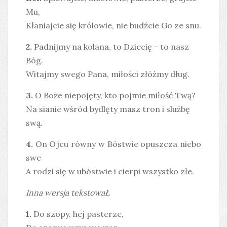
Mu,
Kłaniajcie się królowie, nie budźcie Go ze snu.
2.
Padnijmy na kolana, to Dziecię - to nasz
Bóg.
Witajmy swego Pana, miłości złóżmy dług.
3.
O Boże niepojęty, kto pojmie miłość Twą?
Na sianie wśród bydlęty masz tron i slużbę
swą.
4.
On Ojcu równy w Bóstwie opuszcza niebo
swe
A rodzi się w ubóstwie i cierpi wszystko złe.
Inna wersja tekstowaŁ
1.
Do szopy, hej pasterze,