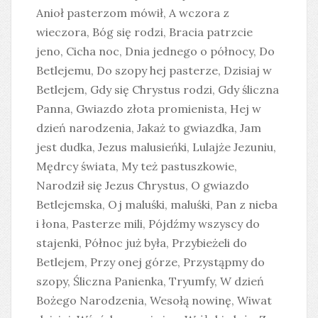
Anioł pasterzom mówił, A wczora z
wieczora, Bóg się rodzi, Bracia patrzcie
jeno, Cicha noc, Dnia jednego o północy, Do
Betlejemu, Do szopy hej pasterze, Dzisiaj w
Betlejem, Gdy się Chrystus rodzi, Gdy śliczna
Panna, Gwiazdo złota promienista, Hej w
dzień narodzenia, Jakaż to gwiazdka, Jam
jest dudka, Jezus malusieńki, Lulajże Jezuniu,
Mędrcy świata, My też pastuszkowie,
Narodził się Jezus Chrystus, O gwiazdo
Betlejemska, Oj maluśki, maluśki, Pan z nieba
i łona, Pasterze mili, Pójdźmy wszyscy do
stajenki, Północ już była, Przybieżeli do
Betlejem, Przy onej górze, Przystąpmy do
szopy, Śliczna Panienka, Tryumfy, W dzień
Bożego Narodzenia, Wesołą nowinę, Wiwat