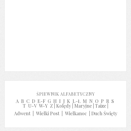
ŚPIEWNIK ALFABETYCZNY
A
B
C
D
E-F
G
H
I
J
K
L-Ł
M
N
O
P
R
S
T
U-V
W-Y
Z
|
Kolędy
|
Maryjne
|
Taize
|
Adwent
|
Wielki Post
|
Wielkanoc
|
Duch Święty