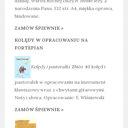
dzisiaj, Wśród nocnej ciszy,W żłobie leży, Z
narodzenia Pana. 132 str. A4, miękka oprawa,
bindowane.
ZAMÓW ŚPIEWNIK »
KOLĘDY W OPRACOWANIU NA
FORTEPIAN
Kolędy i pastorałki.
Zbiór 40 kolęd i
pastorałek w opracowaniu na instrument
klawiszowy wraz z chwytami gitarowymi.
Nuty i słowa. Opracowanie: S. Wiśniewski
ZAMÓW ŚPIEWNIK »