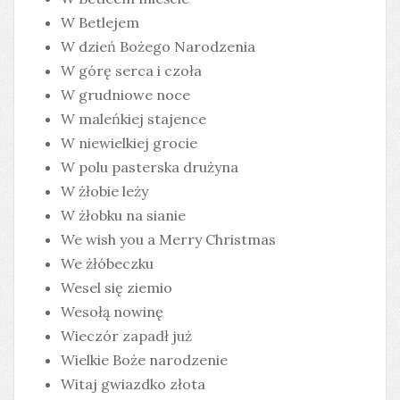
W Betlejem
W dzień Bożego Narodzenia
W górę serca i czoła
W grudniowe noce
W maleńkiej stajence
W niewielkiej grocie
W polu pasterska drużyna
W żłobie leży
W żłobku na sianie
We wish you a Merry Christmas
We żłóbeczku
Wesel się ziemio
Wesołą nowinę
Wieczór zapadł już
Wielkie Boże narodzenie
Witaj gwiazdko złota