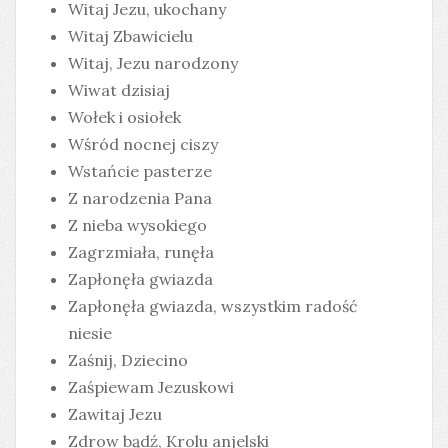
Witaj Jezu, ukochany
Witaj Zbawicielu
Witaj, Jezu narodzony
Wiwat dzisiaj
Wołek i osiołek
Wśród nocnej ciszy
Wstańcie pasterze
Z narodzenia Pana
Z nieba wysokiego
Zagrzmiała, runęła
Zapłonęła gwiazda
Zapłonęła gwiazda, wszystkim radość
niesie
Zaśnij, Dziecino
Zaśpiewam Jezuskowi
Zawitaj Jezu
Zdrow bądź, Krolu anjelski