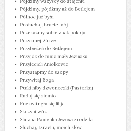
Pójdźmy wszyscy do stajenki
Pójdźmy, pójdźmy aż do Betlejem
Północ już była
Posłuchaj, bracie mój
Przekażmy sobie znak pokoju
Przy onej górze
Przybieżeli do Betlejem
Przyjdź do mnie mały Jezusiku
Przylecieli Aniołkowie
Przystąpmy do szopy
Przywitaj Boga
Ptaki niby dzwoneczki (Pasterka)
Raduj się ziemio
Rozkwitnęła się lilija
Skrzypi wóz
Śliczna Panienka Jezusa zrodziła
Słuchaj, Izraelu, moich słów