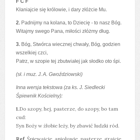
F C F
Kłaniajcie się królowie, i dary złóżcie Mu.
2.
Padnijmy na kolana, to Dziecię - to nasz Bóg.
Witajmy swego Pana, miłości złóżmy dług.
3.
Bóg, Stwórca wiecznej chwały, Bóg, godzien
wszelkiej czci,
Patrz, w szopie tej zbutwiałej jak słodko oto śpi.
(sł. i muz. J. A. Gwoździowski)
Inna wersja tekstowa (za ks. J. Siedlecki
Śpiewnik Kościelny):
1.
Do szopy, hej, pasterze, do szopy, bo tam
cud:
Syn Boży w żłobie leży, by zbawić ludzki ród.
Ref.
Śpiewajcie, aniołowie, pasterze, grajcie