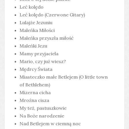
Leć kolędo
Leć kolędo (Czerwone Gitary)
Lulajże Jezuniu
Maleńka Miłości
Maleńka przyszła miłość
Maleńki Jezu
Mamy przyjaciela
Mario, czy już wiesz?
Mędrcy Świata
Miasteczko małe Betlejem (O little town
of Bethlehem)
Mizerna cicha
Mroźna cisza
My też, pastuszkowie
Na Boże narodzenie
Nad Betlejem w ciemną noc