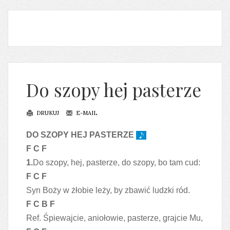
Do szopy hej pasterze
DRUKUJ
E-MAIL
DO SZOPY HEJ PASTERZE
F C F
1.
Do szopy, hej, pasterze, do szopy, bo tam cud:
F C F
Syn Boży w żłobie leży, by zbawić ludzki ród.
F C B F
Ref. Śpiewajcie, aniołowie, pasterze, grajcie Mu,