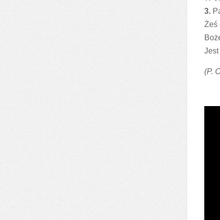
3.
Pa
Żeś 
Boże
Jest
(P. 