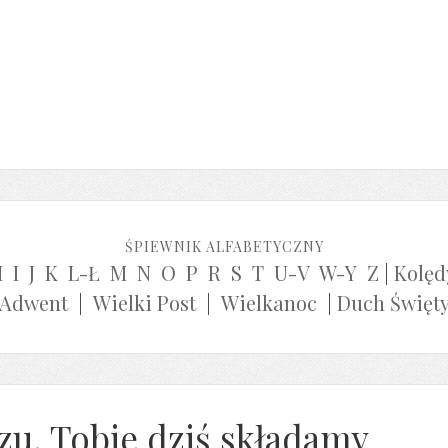
ŚPIEWNIK ALFABETYCZNY
H
I
J
K
L-Ł
M
N
O
P
R
S
T
U-V
W-Y
Z
|
Kolęd
Adwent
|
Wielki Post
|
Wielkanoc
|
Duch Święt
zu, Tobie dziś składamy