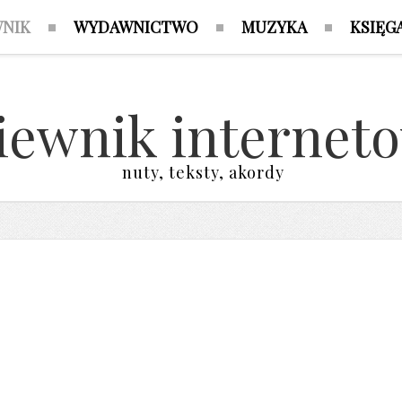
WNIK
WYDAWNICTWO
MUZYKA
KSIĘG
iewnik internet
nuty, teksty, akordy