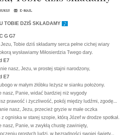
RUKUJ
E-MAIL
U TOBIE DZIŚ SKŁADAMY
 C G G7
Jezu, Tobie dziś składamy serca pełne cichej wiary
pokorą wysławiamy Miłosierdzia Twego dary.
d E7
nie nasz, Jezu, w prostej stajni narodzony,
d E7
ubogo w małym żłóbku leżysz w sianku położony.
 nasz, Panie, widać bardziej niż wygody
sz prawość i życzliwość, pokój między ludźmi, zgodę...
nie nasz, Jezu, przecież gryzie w małe oczka
z ogniska w starej szopie, którą Józef w drodze spotkał.
 nasz, Panie, w zwykłą chustę zawinięty,
oczeniu prostych ludzi, w bezradności swojej święty...