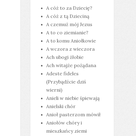
A cóż to za Dziecię?
A cóż z tą Dzieciną
A czemuż mój Jezus
A to co ziemianie?
A to komu Aniołkowie
A wczora z wieczora
Ach ubogi żłobie
Ach witajże pożądana
Adeste fideles
(Przybądźcie dziś
wierni)
Anieli w niebie śpiewają
Anielski chór
Anioł pasterzom mówił
Aniołów chóry i
mieszkańcy ziemi