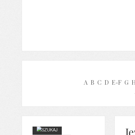
A
B
C
D
E-F
G
Je