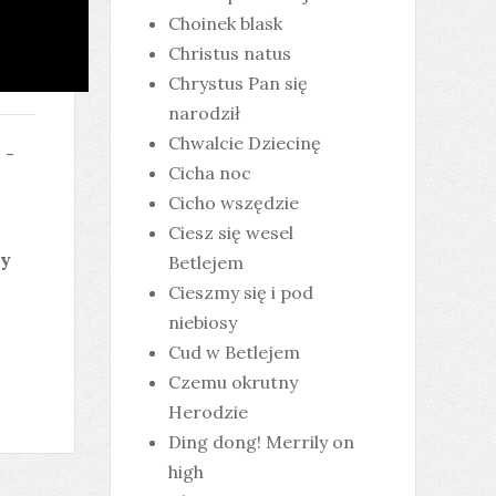
Choinek blask
Christus natus
Chrystus Pan się
narodził
Chwalcie Dziecinę
 -
Cicha noc
Cicho wszędzie
Ciesz się wesel
ty
Betlejem
Cieszmy się i pod
niebiosy
Cud w Betlejem
Czemu okrutny
Herodzie
Ding dong! Merrily on
high