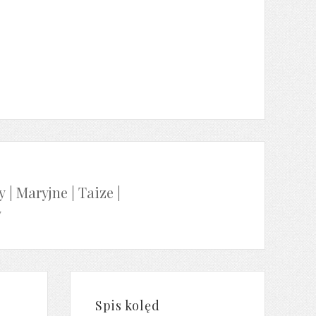
y
|
Maryjne
|
Taize
|
y
Spis kolęd