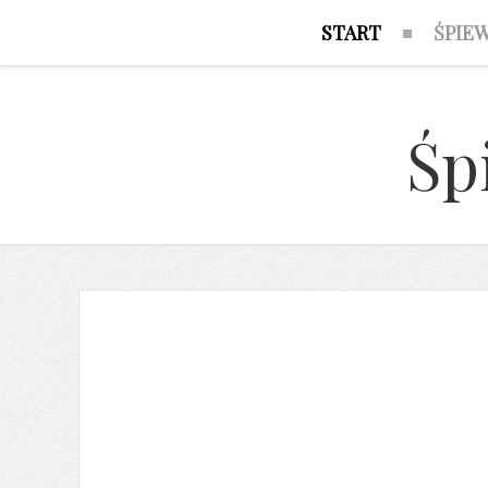
START
ŚPIE
Śp