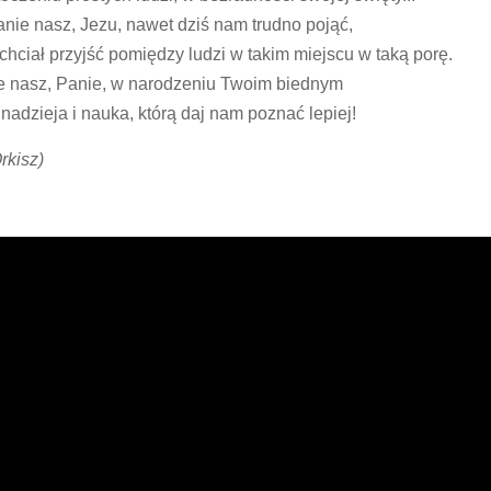
nie nasz, Jezu, nawet dziś nam trudno pojąć,
chciał przyjść pomiędzy ludzi w takim miejscu w taką porę.
 nasz, Panie, w narodzeniu Twoim biednym
 nadzieja i nauka, którą daj nam poznać lepiej!
Orkisz)