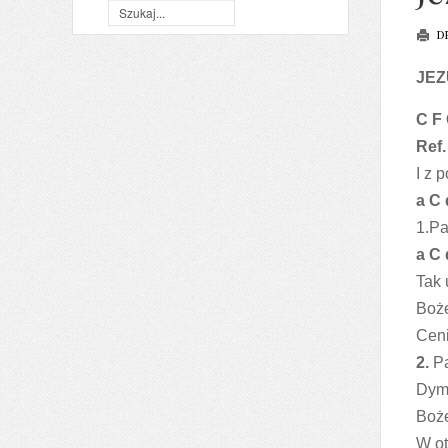
D
JEZ
C F
Ref.
I z 
a C 
1.Pa
a C 
Tak 
Boże
Ceni
2.
Pa
Dym 
Boże
W ot