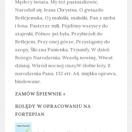
Mędrcy świata, My też pastuszkowie,
Narodził się Jezus Chrystus, O gwiazdo
Betlejemska, Oj maluśki, maluśki, Pan z nieba
i łona, Pasterze mili, Pójdźmy wszyscy do
stajenki, Północ już była, Przybieżeli do
Betlejem, Przy onej górze, Przystąpmy do
szopy, Śliczna Panienka, Tryumfy, W dzień
Bożego Narodzenia, Wesołą nowinę, Wiwat
dzisiaj, Wśród nocnej ciszy,W żłobie leży, Z
narodzenia Pana. 132 str. A4, miękka oprawa,
bindowane.
ZAMÓW ŚPIEWNIK »
KOLĘDY W OPRACOWANIU NA
FORTEPIAN