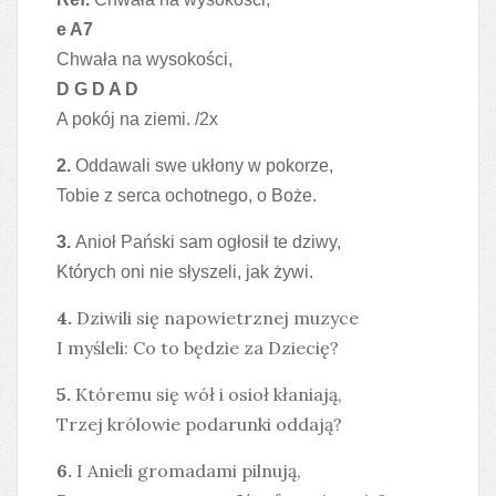
e A7
Chwała na wysokości,
D G D A D
A pokój na ziemi. /2x
2.
Oddawali swe ukłony w pokorze,
Tobie z serca ochotnego, o Boże.
3.
Anioł Pański sam ogłosił te dziwy,
Których oni nie słyszeli, jak żywi.
4.
Dziwili się napowietrznej muzyce
I myśleli: Co to będzie za Dziecię?
5.
Któremu się wół i osioł kłaniają,
Trzej królowie podarunki oddają?
6.
I Anieli gromadami pilnują,