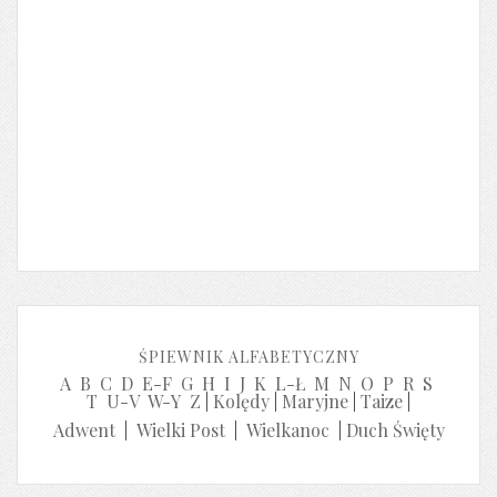
ŚPIEWNIK ALFABETYCZNY
A
B
C
D
E-F
G
H
I
J
K
L-Ł
M
N
O
P
R
S
T
U-V
W-Y
Z
|
Kolędy
|
Maryjne
|
Taize
|
Adwent
|
Wielki Post
|
Wielkanoc
|
Duch Święty