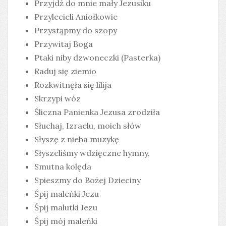
Przyjdź do mnie mały Jezusiku
Przylecieli Aniołkowie
Przystąpmy do szopy
Przywitaj Boga
Ptaki niby dzwoneczki (Pasterka)
Raduj się ziemio
Rozkwitnęła się lilija
Skrzypi wóz
Śliczna Panienka Jezusa zrodziła
Słuchaj, Izraelu, moich słów
Słyszę z nieba muzykę
Słyszeliśmy wdzięczne hymny,
Smutna kolęda
Spieszmy do Bożej Dzieciny
Śpij maleńki Jezu
Śpij malutki Jezu
Śpij mój maleńki