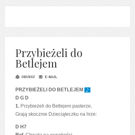
Przybieżeli do
Betlejem
DRUKUJ
E-MAIL
PRZYBIEŻELI DO BETLEJEM
D G D
1.
Przybieżeli do Betlejem pasterze,
Grają skocznie Dzieciąteczku na lirze:
D H7
Ref.
Chwała na wysokości,