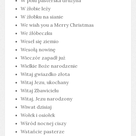
W polu pasterska drużyna
W żłobie leży
W żłobku na sianie
We wish you a Merry Christmas
We żłóbeczku
Wesel się ziemio
Wesołą nowinę
Wieczór zapadł już
Wielkie Boże narodzenie
Witaj gwiazdko złota
Witaj Jezu, ukochany
Witaj Zbawicielu
Witaj, Jezu narodzony
Wiwat dzisiaj
Wołek i osiołek
Wśród nocnej ciszy
Wstańcie pasterze