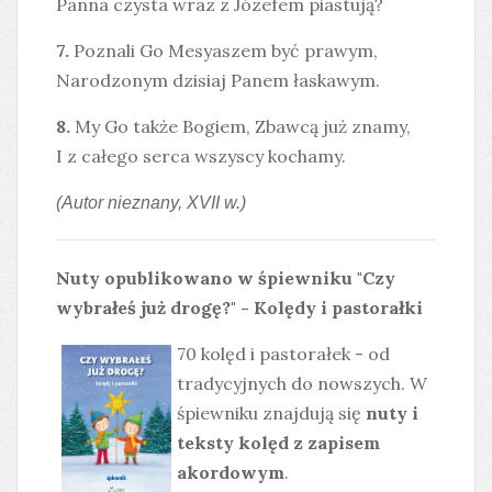
Panna czysta wraz z Józefem piastują?
7.
Poznali Go Mesyaszem być prawym,
Narodzonym dzisiaj Panem łaskawym.
8.
My Go także Bogiem, Zbawcą już znamy,
I z całego serca wszyscy kochamy.
(Autor nieznany, XVII w.)
Nuty opublikowano w śpiewniku "Czy
wybrałeś już drogę?" - Kolędy i pastorałki
70 kolęd i pastorałek - od
tradycyjnych do nowszych. W
śpiewniku znajdują się
nuty i
teksty kolęd z zapisem
akordowym
.