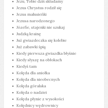
Jezu, Tobie dziś składamy
Jezus Chrystus rodził się
Jezus malusieńki
Jezusa narodzonego
Józefie, stajenki nie szukaj
Judzką krainę
Już gwiazdeczka się kolebie
Już zabawki śpią
Kiedy pierwsza gwiazdka błyśnie
Kiedy słyszę na obłokach
Kiedyś tam
Kolęda dla aniołka
Kolęda dla nieobecnych
Kolęda góralska
Kolęda o nadziei
Kolęda płynie z wysokości
Kolędnicy wędrownicy