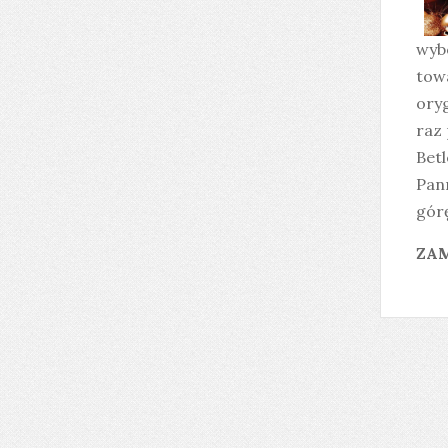
wybó
tow
ory
raz 
Betl
Pann
górę
ZAM