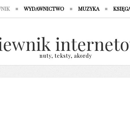
WNIK
WYDAWNICTWO
MUZYKA
KSIĘG
iewnik internet
nuty, teksty, akordy