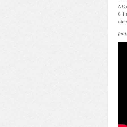
A On
8. I
niec
(aut