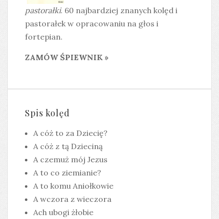
pastorałki
. 60 najbardziej znanych kolęd i
pastorałek w opracowaniu na głos i
fortepian.
ZAMÓW ŚPIEWNIK »
Spis kolęd
A cóż to za Dziecię?
A cóż z tą Dzieciną
A czemuż mój Jezus
A to co ziemianie?
A to komu Aniołkowie
A wczora z wieczora
Ach ubogi żłobie