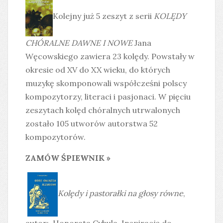
Kolejny już 5 zeszyt z serii
KOLĘDY
CHÓRALNE DAWNE I NOWE
Jana
Węcowskiego zawiera 23 kolędy. Powstały w
okresie od XV do XX wieku, do których
muzykę skomponowali współcześni polscy
kompozytorzy, literaci i pasjonaci. W pięciu
zeszytach kolęd chóralnych utrwalonych
zostało 105 utworów autorstwa 52
kompozytorów.
ZAMÓW ŚPIEWNIK »
Kolędy i pastorałki na głosy równe
,
autor:. Honorata Cybula. Inspiracją do