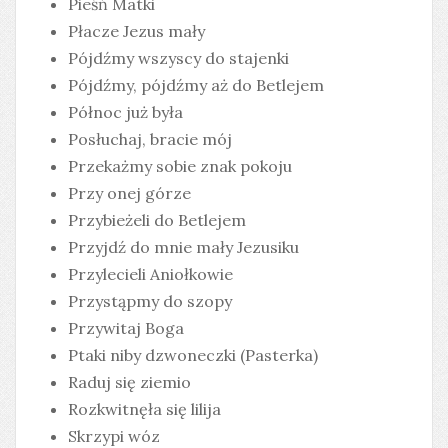
Pieśń Matki
Płacze Jezus mały
Pójdźmy wszyscy do stajenki
Pójdźmy, pójdźmy aż do Betlejem
Północ już była
Posłuchaj, bracie mój
Przekażmy sobie znak pokoju
Przy onej górze
Przybieżeli do Betlejem
Przyjdź do mnie mały Jezusiku
Przylecieli Aniołkowie
Przystąpmy do szopy
Przywitaj Boga
Ptaki niby dzwoneczki (Pasterka)
Raduj się ziemio
Rozkwitnęła się lilija
Skrzypi wóz