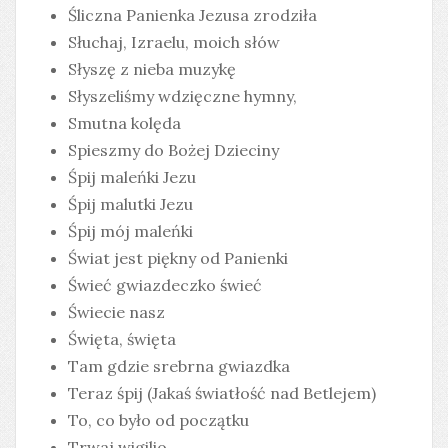
Śliczna Panienka Jezusa zrodziła
Słuchaj, Izraelu, moich słów
Słyszę z nieba muzykę
Słyszeliśmy wdzięczne hymny,
Smutna kolęda
Spieszmy do Bożej Dzieciny
Śpij maleńki Jezu
Śpij malutki Jezu
Śpij mój maleńki
Świat jest piękny od Panienki
Świeć gwiazdeczko świeć
Świecie nasz
Święta, święta
Tam gdzie srebrna gwiazdka
Teraz śpij (Jakaś światłość nad Betlejem)
To, co było od początku
Trwaj wigilio