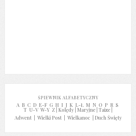
ŚPIEWNIK ALFABETYCZNY
A
B
C
D
E-F
G
H
I
J
K
L-Ł
M
N
O
P
R
S
T
U-V
W-Y
Z
|
Kolędy
|
Maryjne
|
Taize
|
Adwent
|
Wielki Post
|
Wielkanoc
|
Duch Święty