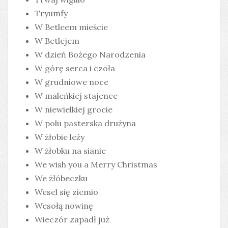
Tryumfy
W Betleem mieście
W Betlejem
W dzień Bożego Narodzenia
W górę serca i czoła
W grudniowe noce
W maleńkiej stajence
W niewielkiej grocie
W polu pasterska drużyna
W żłobie leży
W żłobku na sianie
We wish you a Merry Christmas
We żłóbeczku
Wesel się ziemio
Wesołą nowinę
Wieczór zapadł już