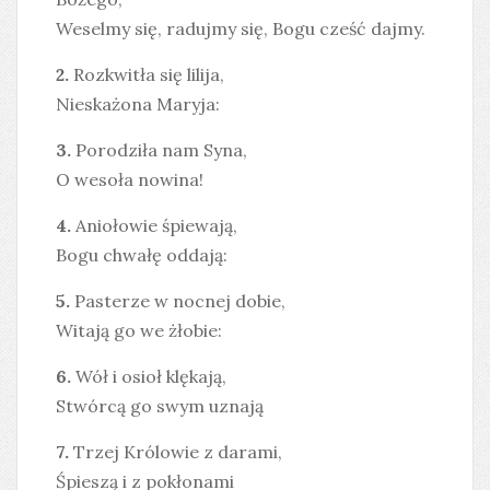
Weselmy się, radujmy się, Bogu cześć dajmy.
2.
Rozkwitła się lilija,
Nieskażona Maryja:
3.
Porodziła nam Syna,
O wesoła nowina!
4.
Aniołowie śpiewają,
Bogu chwałę oddają:
5.
Pasterze w nocnej dobie,
Witają go we żłobie:
6.
Wół i osioł klękają,
Stwórcą go swym uznają
7.
Trzej Królowie z darami,
Śpieszą i z pokłonami