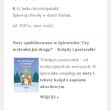
8.
O, ludu chrześcijański!
Śpiewaj chwałę w dzień Pański.
(sł. XVII w., muz. trad.)
Nuty opublikowano w śpiewniku "Czy
wybrałeś już drogę?" - Kolędy i pastorałki
70 kolęd i pastorałek - od
tradycyjnych do nowszych. W
śpiewniku znajdują się
nuty i
teksty kolęd z zapisem
akordowym
.
WIĘCEJ »