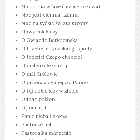
Noc cicha w śnie (Jezusek czuwa)
Noc jest ciemna i zimna
Noc na syćkie świata strony
Nowy rok bieży
O Gwiazdo Betlejemska
O Józefie, coś szukał gospody
O Józefie! Czego chcecie?
O maleńki Jezu mój
O mili Królowie
O przenasławniejsza Panno
O tej dobie leży w żłobie
Oddać pokłon
Oj maluśki
Pan z nieba i z łona
Pasterze mili
Pastorałka marzenie