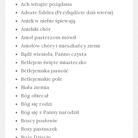
Ach witajże pożądana
Adeste fideles (Przybądźcie dziś wierni)
Anieli w niebie śpiewają
Anielski chór
Anioł pasterzom mówił
Aniołów chóry i mieszkańcy ziemi
Bądź wiesioła, Panno czysta
Betlejem święte miasteczko
Betlejemska jasność
Betlejemskie pole
Biała ziemia
Bóg obiecał
Bóg się rodzi
Bóg się z Panny narodził
Boscy posłowie
Bosy pastuszek
Boże Dziecię