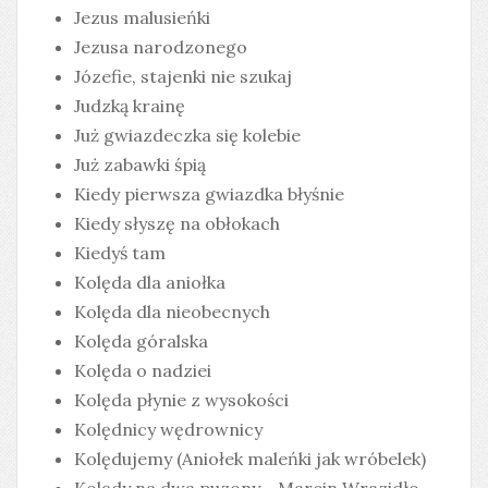
Jezus malusieńki
Jezusa narodzonego
Józefie, stajenki nie szukaj
Judzką krainę
Już gwiazdeczka się kolebie
Już zabawki śpią
Kiedy pierwsza gwiazdka błyśnie
Kiedy słyszę na obłokach
Kiedyś tam
Kolęda dla aniołka
Kolęda dla nieobecnych
Kolęda góralska
Kolęda o nadziei
Kolęda płynie z wysokości
Kolędnicy wędrownicy
Kolędujemy (Aniołek maleńki jak wróbelek)
Kolędy na dwa puzony - Marcin Wrazidło