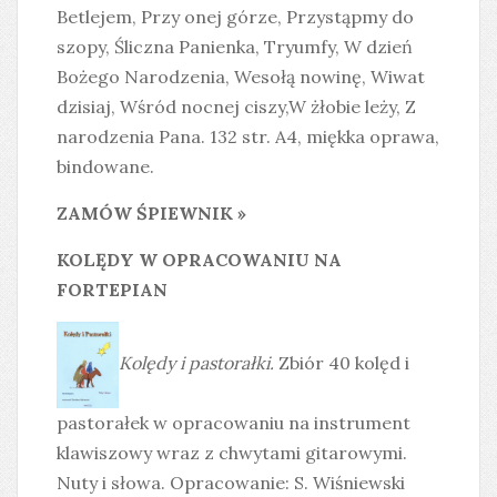
Betlejem, Przy onej górze, Przystąpmy do
szopy, Śliczna Panienka, Tryumfy, W dzień
Bożego Narodzenia, Wesołą nowinę, Wiwat
dzisiaj, Wśród nocnej ciszy,W żłobie leży, Z
narodzenia Pana. 132 str. A4, miękka oprawa,
bindowane.
ZAMÓW ŚPIEWNIK »
KOLĘDY W OPRACOWANIU NA
FORTEPIAN
Kolędy i pastorałki.
Zbiór 40 kolęd i
pastorałek w opracowaniu na instrument
klawiszowy wraz z chwytami gitarowymi.
Nuty i słowa. Opracowanie: S. Wiśniewski