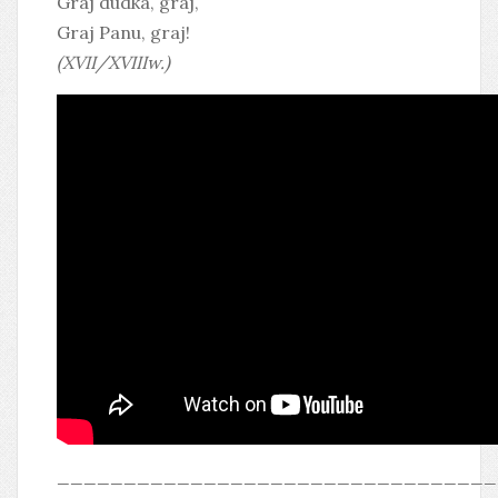
Graj dudka, graj,
Graj Panu, graj!
(XVII/XVIIIw.)
_________________________________