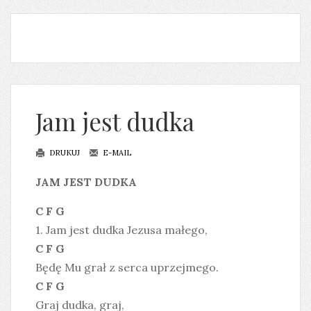
Jam jest dudka
DRUKUJ
E-MAIL
JAM JEST DUDKA
C F G
1. Jam jest dudka Jezusa małego,
C F G
Będę Mu grał z serca uprzejmego.
C F G
Graj dudka, graj,