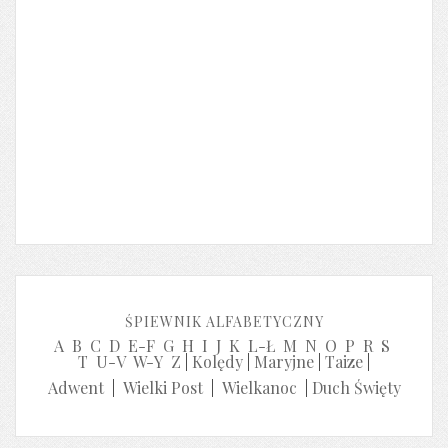
ŚPIEWNIK ALFABETYCZNY
A
B
C
D
E-F
G
H
I
J
K
L-Ł
M
N
O
P
R
S
T
U-V
W-Y
Z
|
Kolędy
|
Maryjne
|
Taize
|
Adwent
|
Wielki Post
|
Wielkanoc
|
Duch Święty