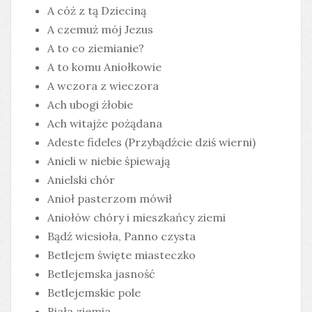
A cóż z tą Dzieciną
A czemuż mój Jezus
A to co ziemianie?
A to komu Aniołkowie
A wczora z wieczora
Ach ubogi żłobie
Ach witajże pożądana
Adeste fideles (Przybądźcie dziś wierni)
Anieli w niebie śpiewają
Anielski chór
Anioł pasterzom mówił
Aniołów chóry i mieszkańcy ziemi
Bądź wiesioła, Panno czysta
Betlejem święte miasteczko
Betlejemska jasność
Betlejemskie pole
Biała ziemia