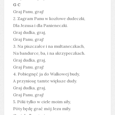
G C
Graj Panu, graj!
2. Zagram Panu w kozłowe dudeczki,
Dla Jezusa i dla Panieneczki.
Graj dudka, graj,
Graj Panu, graj!
3. Na piszczałce i na multaneczkach,
Na bandurce, ba, i na skrzypeczkach.
Graj dudka, graj,
Graj Panu, graj!
4. Pobiegnęć ja do Walkowej budy,
A przyniosę tamte większe dudy.
Graj dudka, graj,
Graj Panu, graj!
5. Póki tylko w ciele moim siły,
Póty będę grać mój Jezu miły.