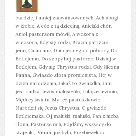
bardziej i mniej zaawansowanych. Ach ubogi
w żłobie, A cóż z tą dzieciną, Anielski chór,
Anioł pasterzom mówił, A wczora z
wieczora, Bóg się rodzi, Bracia patrzcie
jeno, Cicha noc, Dnia jednego o północy, Do
Betlejemu, Do szopy hej pasterze, Dzisiaj w
Betlejem, Gdy się Chrystus rodzi, Gdy śliczna
Panna, Gwiazdo złota promienista, Hej w
dzień narodzenia, Jakaż to gwiazdka, Jam
jest dudka, Jezus malusieńki, Lulajże Jezuniu,
Mędrcy świata, My też pastuszkowie,
Narodził się Jezus Chrystus, O gwiazdo
Betlejemska, Oj maluśki, maluśki, Pan z nieba
i łona, Pasterze mili, Pójdźmy wszyscy do
stajenki, Północ już była, Przybieżeli do