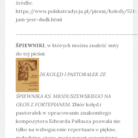
źródło:
https://www.polskatradycja.pl/piesni/koledy/521-
jam-jest-dudk.html
_________________________________
ŚPIEWNIKI
, w których można znaleźć nuty
do tej pieśni:
26 KOLĘD I PASTORAŁEK ZE
ŚPIEWNIKA KS. MIODUSZEWSKIEGO NA
GŁOS Z FORTEPIANEM.
Zbiór kolęd i
pastorałek w opracowaniu znakomitego
kompozytora Edwarda Pałłasza pozwala nie
tylko na wzbogacenie repertuaru o piękne,
melodyjne, stare, może nawet zapomniane