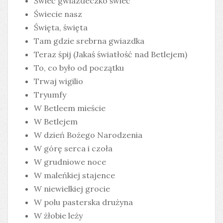
Świeć gwiazdeczko świeć
Świecie nasz
Święta, święta
Tam gdzie srebrna gwiazdka
Teraz śpij (Jakaś światłość nad Betlejem)
To, co było od początku
Trwaj wigilio
Tryumfy
W Betleem mieście
W Betlejem
W dzień Bożego Narodzenia
W górę serca i czoła
W grudniowe noce
W maleńkiej stajence
W niewielkiej grocie
W polu pasterska drużyna
W żłobie leży