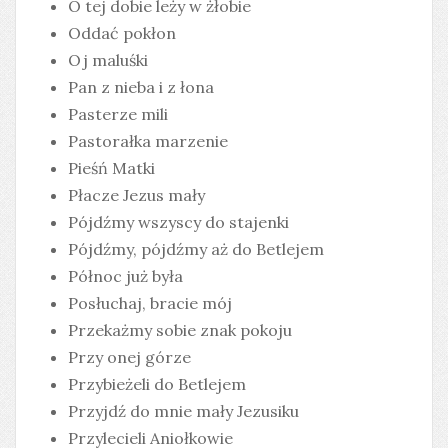
O tej dobie leży w żłobie
Oddać pokłon
Oj maluśki
Pan z nieba i z łona
Pasterze mili
Pastorałka marzenie
Pieśń Matki
Płacze Jezus mały
Pójdźmy wszyscy do stajenki
Pójdźmy, pójdźmy aż do Betlejem
Północ już była
Posłuchaj, bracie mój
Przekażmy sobie znak pokoju
Przy onej górze
Przybieżeli do Betlejem
Przyjdź do mnie mały Jezusiku
Przylecieli Aniołkowie