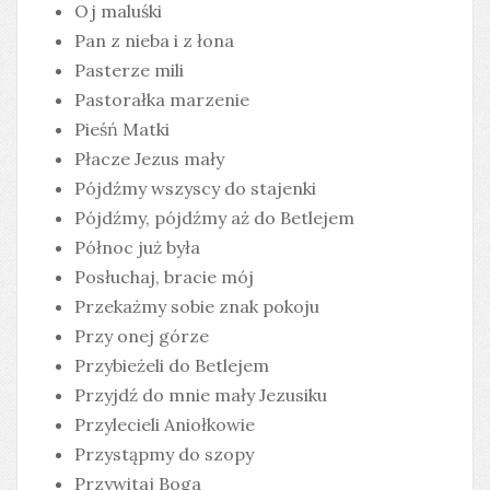
Oj maluśki
Pan z nieba i z łona
Pasterze mili
Pastorałka marzenie
Pieśń Matki
Płacze Jezus mały
Pójdźmy wszyscy do stajenki
Pójdźmy, pójdźmy aż do Betlejem
Północ już była
Posłuchaj, bracie mój
Przekażmy sobie znak pokoju
Przy onej górze
Przybieżeli do Betlejem
Przyjdź do mnie mały Jezusiku
Przylecieli Aniołkowie
Przystąpmy do szopy
Przywitaj Boga