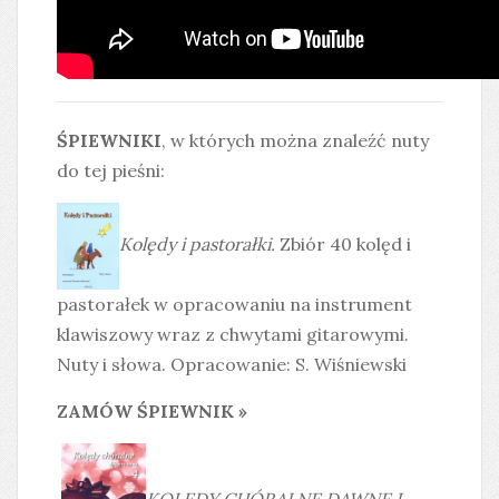
ŚPIEWNIKI
, w których można znaleźć nuty
do tej pieśni:
Kolędy i pastorałki.
Zbiór 40 kolęd i
pastorałek w opracowaniu na instrument
klawiszowy wraz z chwytami gitarowymi.
Nuty i słowa. Opracowanie: S. Wiśniewski
ZAMÓW ŚPIEWNIK »
KOLĘDY CHÓRALNE DAWNE I