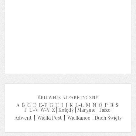
ŚPIEWNIK ALFABETYCZNY
A
B
C
D
E-F
G
H
I
J
K
L-Ł
M
N
O
P
R
S
T
U-V
W-Y
Z
|
Kolędy
|
Maryjne
|
Taize
|
Adwent
|
Wielki Post
|
Wielkanoc
|
Duch Święty