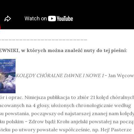
_________________________
EWNIKI, w których można znaleźć nuty do tej pieśni:
KOLĘDY CHÓRALNE DAWNE I NOWE 1
- Jan Węcow
r i oprac. Niniejsza publikacja to zbiór 21 kolęd chóralnyc
acowanych na 4 głosy, ułożonych chronologicznie według
su powstania, począwszy od najstarszej znanej nam kolęd
ku polskim – Zdrow bądź Krolu anjelski powstałej na począ
ieku po utwory powstałe współcześnie, np. Hej! Pasterze