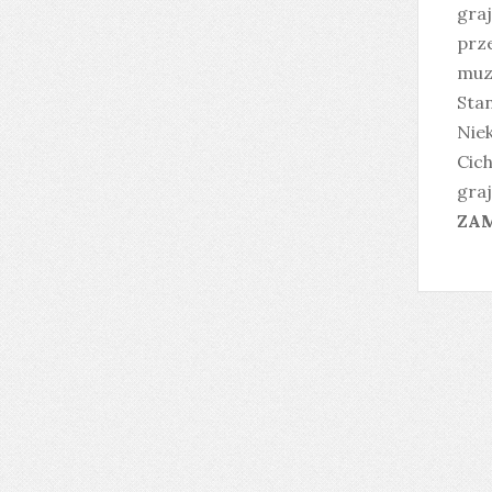
graj
prze
muz
Sta
Niek
Cich
graj
ZAM