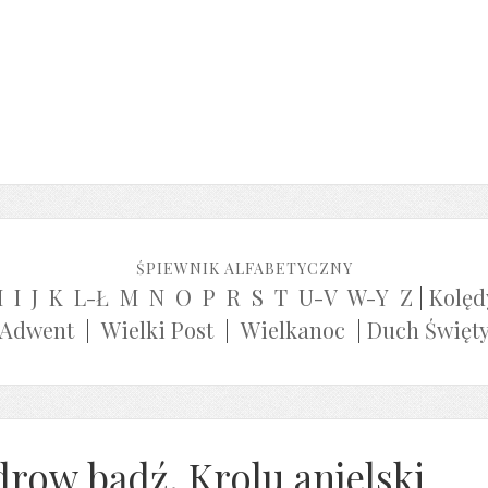
ŚPIEWNIK ALFABETYCZNY
H
I
J
K
L-Ł
M
N
O
P
R
S
T
U-V
W-Y
Z
|
Kolęd
Adwent
|
Wielki Post
|
Wielkanoc
|
Duch Święt
drow bądź, Krolu anjelski