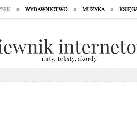
WNIK
WYDAWNICTWO
MUZYKA
KSIĘG
iewnik internet
nuty, teksty, akordy