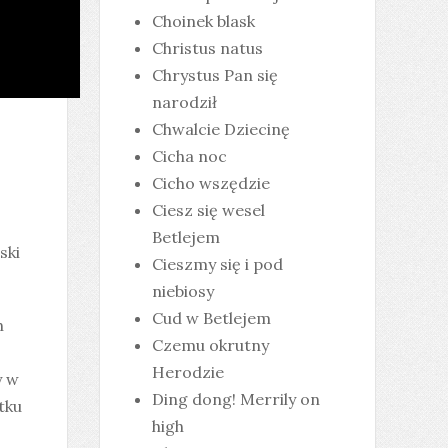
Choinek blask
Christus natus
Chrystus Pan się
narodził
Chwalcie Dziecinę
Cicha noc
Cicho wszędzie
Ciesz się wesel
Betlejem
ski
Cieszmy się i pod
niebiosy
Cud w Betlejem
h
Czemu okrutny
Herodzie
y w
Ding dong! Merrily on
tku
high