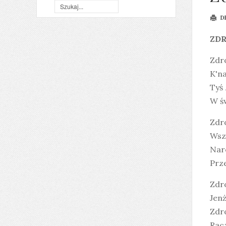
D
ZDR
Zdro
K'na
Tyś 
W św
Zdr
Wsz
Naro
Prze
Zdro
Jenż
Zdro
Racz