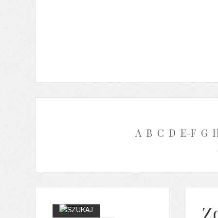
A
B
C
D
E-F
G
Z