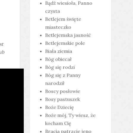
Bądź wiesioła, Panno
czysta
Betlejem święte
miasteczko
Betlejemska jasność
Betlejemskie pole
st
Biała ziemia
ub
Bóg obiecał
Bóg się rodzi
Bóg się z Panny
narodził
Boscy posłowie
Bosy pastuszek
Boże Dziecię
Boże mój, Ty wiesz, że
kocham Cię
Bracia patrzcie jeno