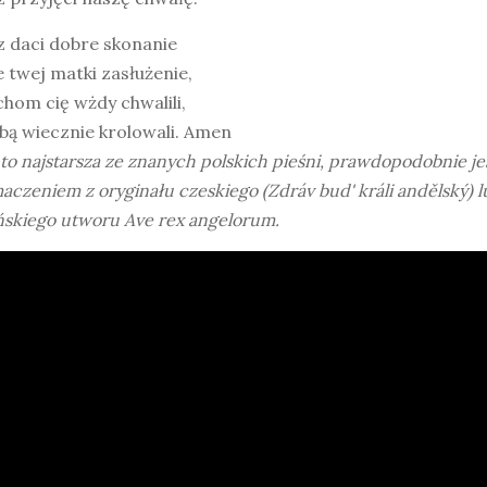
z daci dobre skonanie
 twej matki zasłużenie,
hom cię wżdy chwalili,
bą wiecznie krolowali. Amen
 to najstarsza ze znanych polskich pieśni, prawdopodobnie je
aczeniem z oryginału czeskiego (Zdráv bud' králi andělský) l
ńskiego utworu Ave rex angelorum.