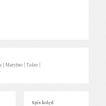
y
|
Maryjne
|
Taize
|
y
Spis kolęd