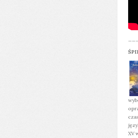
__
ŚPI
wybó
opr
cza
języ
XV w