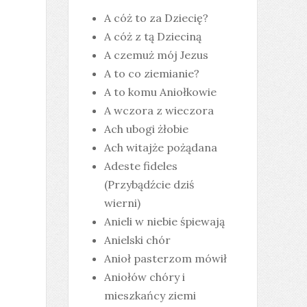
A cóż to za Dziecię?
A cóż z tą Dzieciną
A czemuż mój Jezus
A to co ziemianie?
A to komu Aniołkowie
A wczora z wieczora
Ach ubogi żłobie
Ach witajże pożądana
Adeste fideles
(Przybądźcie dziś
wierni)
Anieli w niebie śpiewają
Anielski chór
Anioł pasterzom mówił
Aniołów chóry i
mieszkańcy ziemi