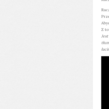
Rac
Prze
Abyc
Z to
Jest
tłum
łaci