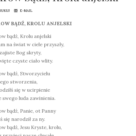
RUKUJ
E-MAIL
OW BĄDŹ, KROLU ANJELSKI
w bądź, Krolu anjelski
m na świat w ciele przyszły,
zajiste Bog skryty,
ięte czyste ciało wlity.
ow bądź, Stworzycielu
ego stworzenia,
dziłś się w ucirpienie
 swego luda zawinienia.
w bądź, Panie, ot Panny
ś się narodził za ny.
w bądź, Jesu Kryste, krolu,
 przyjęci naszę chwałę.