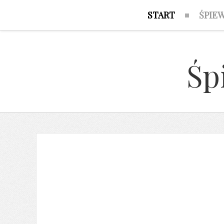
START
ŚPIE
Śp