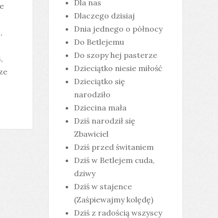
Dla nas
e
Dlaczego dzisiaj
Dnia jednego o północy
,
Do Betlejemu
Do szopy hej pasterze
,
Dzieciątko niesie miłość
ze
Dzieciątko się
narodziło
Dziecina mała
Dziś narodził się
Zbawiciel
Dziś przed świtaniem
Dziś w Betlejem cuda,
dziwy
Dziś w stajence
(Zaśpiewajmy kolędę)
Dziś z radością wszyscy