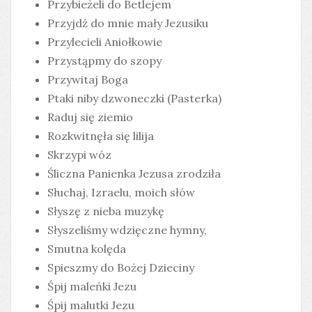
Przybieżeli do Betlejem
Przyjdź do mnie mały Jezusiku
Przylecieli Aniołkowie
Przystąpmy do szopy
Przywitaj Boga
Ptaki niby dzwoneczki (Pasterka)
Raduj się ziemio
Rozkwitnęła się lilija
Skrzypi wóz
Śliczna Panienka Jezusa zrodziła
Słuchaj, Izraelu, moich słów
Słyszę z nieba muzykę
Słyszeliśmy wdzięczne hymny,
Smutna kolęda
Spieszmy do Bożej Dzieciny
Śpij maleńki Jezu
Śpij malutki Jezu