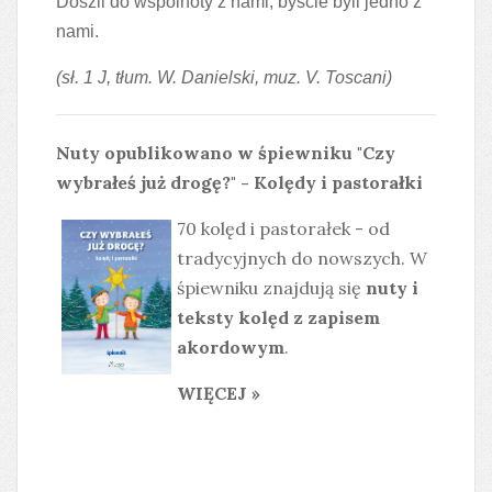
Doszli do wspólnoty z nami, byście byli jedno z
nami.
(sł. 1 J, tłum. W. Danielski, muz. V. Toscani)
Nuty opublikowano w śpiewniku "Czy
wybrałeś już drogę?" - Kolędy i pastorałki
70 kolęd i pastorałek - od
tradycyjnych do nowszych. W
śpiewniku znajdują się
nuty i
teksty kolęd z zapisem
akordowym
.
WIĘCEJ »