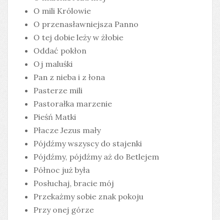
O mili Królowie
O przenasławniejsza Panno
O tej dobie leży w żłobie
Oddać pokłon
Oj maluśki
Pan z nieba i z łona
Pasterze mili
Pastorałka marzenie
Pieśń Matki
Płacze Jezus mały
Pójdźmy wszyscy do stajenki
Pójdźmy, pójdźmy aż do Betlejem
Północ już była
Posłuchaj, bracie mój
Przekażmy sobie znak pokoju
Przy onej górze