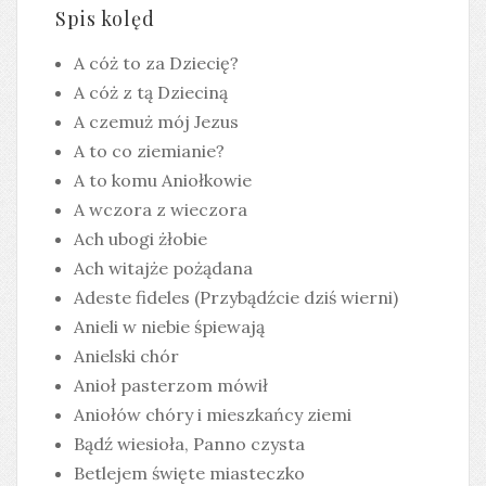
Spis kolęd
A cóż to za Dziecię?
A cóż z tą Dzieciną
A czemuż mój Jezus
A to co ziemianie?
A to komu Aniołkowie
A wczora z wieczora
Ach ubogi żłobie
Ach witajże pożądana
Adeste fideles (Przybądźcie dziś wierni)
Anieli w niebie śpiewają
Anielski chór
Anioł pasterzom mówił
Aniołów chóry i mieszkańcy ziemi
Bądź wiesioła, Panno czysta
Betlejem święte miasteczko