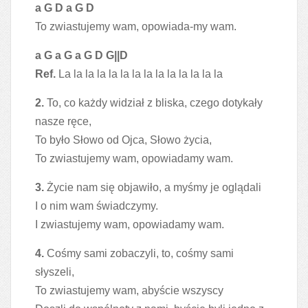
a G D a G D
To zwiastujemy wam, opowiada-my wam.
a G a G a G D G||D
Ref.
La la la la la la la la la la la la la la
2.
To, co każdy widział z bliska, czego dotykały
nasze ręce,
To było Słowo od Ojca, Słowo życia,
To zwiastujemy wam, opowiadamy wam.
3.
Życie nam się objawiło, a myśmy je oglądali
I o nim wam świadczymy.
I zwiastujemy wam, opowiadamy wam.
4.
Cośmy sami zobaczyli, to, cośmy sami
słyszeli,
To zwiastujemy wam, abyście wszyscy