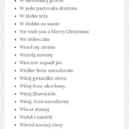
W niewielkiej grocie
W polu pasterska drużyna
W żłobie leży
W żłobku na sianie
We wish you a Merry Christmas
We żłóbeczku
Wesel się ziemio
Wesołą nowinę
Wieczór zapadł już
Wielkie Boże narodzenie
Witaj gwiazdko złota
Witaj Jezu, ukochany
Witaj Zbawicielu
Witaj, Jezu narodzony
Wiwat dzisiaj
Wołek i osiołek
Wśród nocnej ciszy