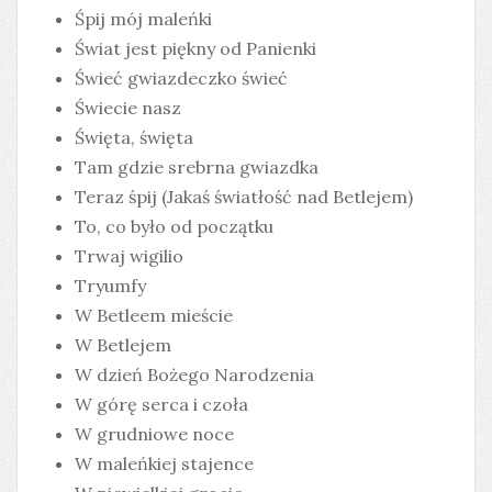
Śpij mój maleńki
Świat jest piękny od Panienki
Świeć gwiazdeczko świeć
Świecie nasz
Święta, święta
Tam gdzie srebrna gwiazdka
Teraz śpij (Jakaś światłość nad Betlejem)
To, co było od początku
Trwaj wigilio
Tryumfy
W Betleem mieście
W Betlejem
W dzień Bożego Narodzenia
W górę serca i czoła
W grudniowe noce
W maleńkiej stajence