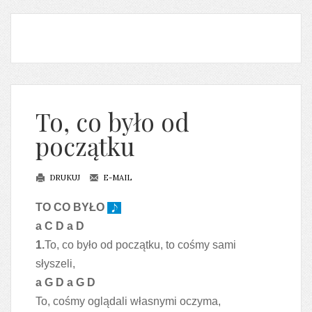
To, co było od
początku
DRUKUJ
E-MAIL
TO CO BYŁO
a C D a D
1.
To, co było od początku, to cośmy sami
słyszeli,
a G D a G D
To, cośmy oglądali własnymi oczyma,