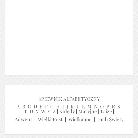
ŚPIEWNIK ALFABETYCZNY
A
B
C
D
E-F
G
H
I
J
K
L-Ł
M
N
O
P
R
S
T
U-V
W-Y
Z
|
Kolędy
|
Maryjne
|
Taize
|
Adwent
|
Wielki Post
|
Wielkanoc
|
Duch Święty