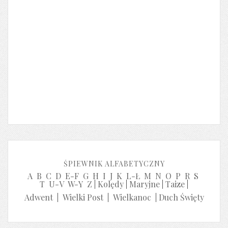
ŚPIEWNIK ALFABETYCZNY
A
B
C
D
E-F
G
H
I
J
K
L-Ł
M
N
O
P
R
S
T
U-V
W-Y
Z
|
Kolędy
|
Maryjne
|
Taize
|
Adwent
|
Wielki Post
|
Wielkanoc
|
Duch Święty