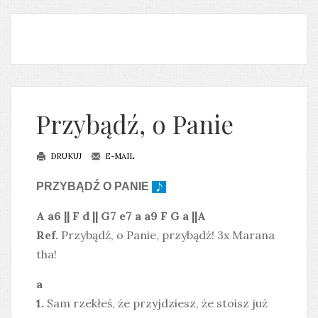
Przybądź, o Panie
DRUKUJ
E-MAIL
PRZYBĄDŹ O PANIE
A a6 || F d || G7 e7 a a9 F G a ||A
Ref.
Przybądź, o Panie, przybądź! 3x Marana
tha!
a
1.
Sam rzekłeś, że przyjdziesz, że stoisz już