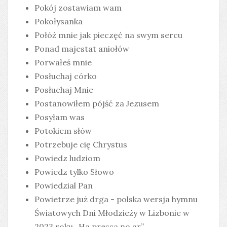
Pokój zostawiam wam
Pokołysanka
Połóż mnie jak pieczęć na swym sercu
Ponad majestat aniołów
Porwałeś mnie
Posłuchaj córko
Posłuchaj Mnie
Postanowiłem pójść za Jezusem
Posyłam was
Potokiem słów
Potrzebuje cię Chrystus
Powiedz ludziom
Powiedz tylko Słowo
Powiedzial Pan
Powietrze już drga - polska wersja hymnu
Światowych Dni Młodzieży w Lizbonie w
2023 roku „Ha pressa no ar”