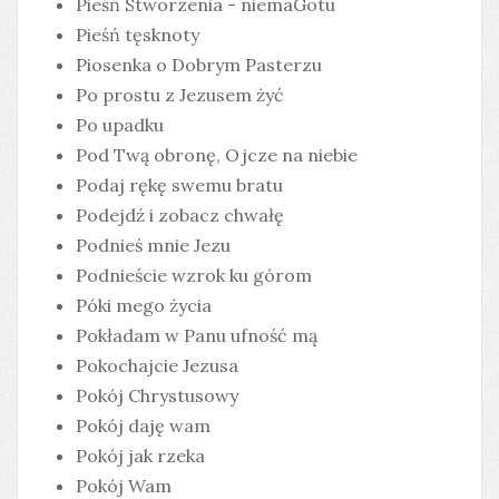
Pieśń Stworzenia - niemaGotu
Pieśń tęsknoty
Piosenka o Dobrym Pasterzu
Po prostu z Jezusem żyć
Po upadku
Pod Twą obronę, Ojcze na niebie
Podaj rękę swemu bratu
Podejdź i zobacz chwałę
Podnieś mnie Jezu
Podnieście wzrok ku górom
Póki mego życia
Pokładam w Panu ufność mą
Pokochajcie Jezusa
Pokój Chrystusowy
Pokój daję wam
Pokój jak rzeka
Pokój Wam