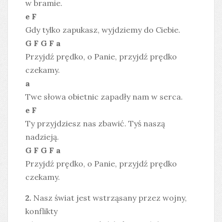
w bramie.
e F
Gdy tylko zapukasz, wyjdziemy do Ciebie.
G F G F a
Przyjdź prędko, o Panie, przyjdź prędko
czekamy.
a
Twe słowa obietnic zapadły nam w serca.
e F
Ty przyjdziesz nas zbawić. Tyś naszą
nadzieją.
G F G F a
Przyjdź prędko, o Panie, przyjdź prędko
czekamy.
2.
Nasz świat jest wstrząsany przez wojny,
konflikty